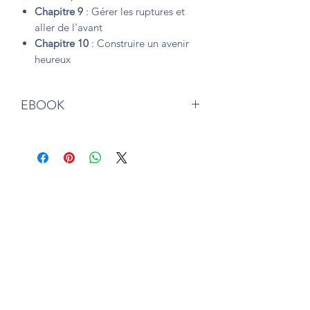
Chapitre 9
: Gérer les ruptures et
aller de l'avant
Chapitre 10
: Construire un avenir
heureux
EBOOK
Également disponible sur
Amazon.fr
en
version papier relié (couverture rigide)
et broché (couverture souple).
Subscription form
To send