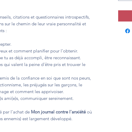
ils, citations et questionnaires introspectifs,
 sur le chemin de leur vraie personnalité et
ts :
cepter.
veux et comment planifier pour l'obtenir.
e tu as déjà accompli, être reconnaissant.
es qui valent la peine d'être pris et trouver le
emis de la confiance en soi que sont nos peurs,
ctionnisme, les préjugés sur les garçons, le
image et comment les apprivoiser.
i(e)s ami(e)s, communiquer sereinement.
é par l'achat de
Mon journal contre l'anxiété
où
es ennemis) est largement développé.