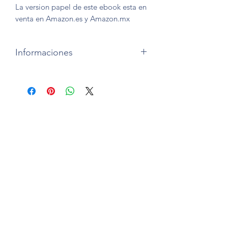
La version papel de este ebook esta en
venta en Amazon.es y Amazon.mx
Informaciones
Ebook de 100 paginas por imprimir en
negro o colores.
La version papel de este ebook esta en
venta en Amazon.es y Amazon.mx
Subscription form
To send